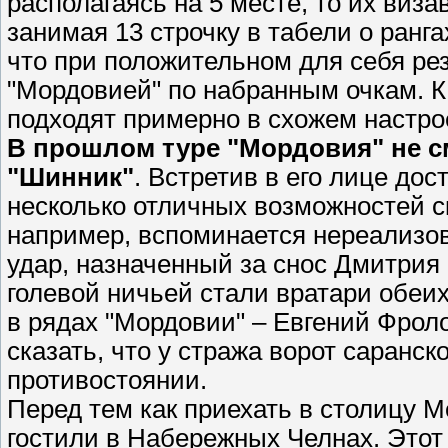
располагаясь на 5 месте, то их виз
занимая 13 строчку в табели о ранга
что при положительном для себя рез
"Мордовией" по набранным очкам. К
подходят примерно в схожем настро
В прошлом туре "Мордовия" не с
"Шинник"
. Встретив в его лице до
несколько отличных возможностей с
например, вспоминается нереализо
удар, назначенный за снос Дмитрия
голевой ничьей стали вратари обеих
в рядах "Мордовии" – Евгений Фроло
сказать, что у стража ворот саранс
противостоянии.
Перед тем как приехать в столицу
гостили в Набережных Челнах. Этот