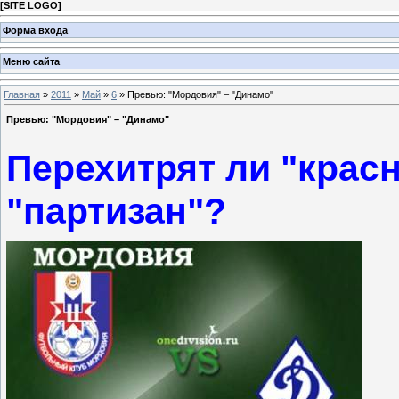
[
SITE LOGO
]
Форма входа
Меню сайта
Главная
»
2011
»
Май
»
6
» Превью: "Мордовия" – "Динамо"
Превью: "Мордовия" – "Динамо"
Перехитрят ли "крас
"партизан"?