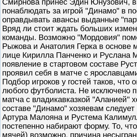
Смирнова принес Эдин Юнузович, в
понаблюдать за игрой "Динамо" в по
оправдывать авансы выданные "пар
Вряд ли стоит ждать больших изменен
команды. Возможно "Мордовия" пом
Рыжова и Анатолия Герка в основе 
лице Кирилла Панченко и Руслана 
появление в стартовом составе Рус
проявил себя в матче с ярославцам
Подбор игроков у гостей таков, что 
любого футболиста. Не исключено п
матча с владикавказкой "Аланией" 
составе "Динамо" хозяевам следует
Артура Малояна и Рустема Калимулл
постепенно набирают форму. То, что
мячей) возможно, причина несыгранн