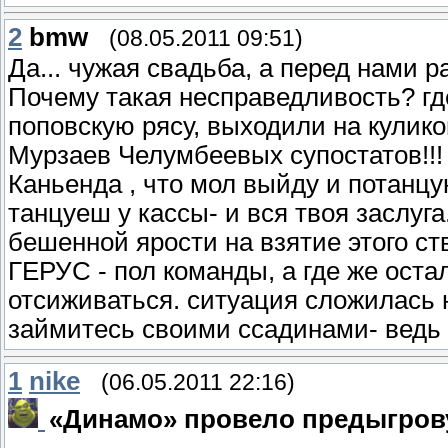
2
bmw
(08.05.2011 09:51)
Да... чужая свадьба, а перед нами р
Почему такая несправедливость? 
поповскую рясу, выходили на кулик
Мурзаев Челумбеевых супостатов!!!
Каньенда , что мол выйду и потанцу
танцуеш у кассы- и вся твоя заслуга
бешенной ярости на взятие этого ст
ГЕРУС - пол команды, а где же ост
отсиживаться. ситуация сложилась н
займитесь своими ссадинами- ведь э
1
nike
(06.05.2011 22:16)
«Динамо» провело предыгров