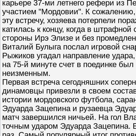
карьере 37-ми летнего рефери из П
участием "Мордовии". К сожалению
эту встречу, хозяева потерпели пор
катилась к концу, когда в штрафной
стороны Ирэ Элизе и без промедле
Виталий Булыга послал игровой снар
Рыжиков угадал направление удара, 
на 75-й минуте счет в поединке был 
неизменным.
Первая встреча сегодняшних соперни
динамовцы привезли в своем состав
истории мордовского футбола, сара
Эдуарда Зацепина и рузаевца Эдуа
матч завершился ничьей. На гол Вл
точным ударом Эдуарда Зацепина. 
раз. Самый популярный итог против