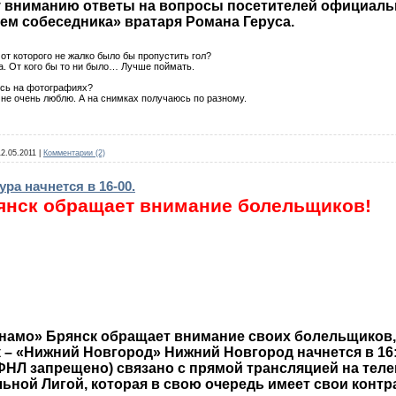
 вниманию ответы на вопросы посетителей официальн
м собеседника» вратаря Романа Геруса.
 от которого не жалко было бы пропустить гол?
да. От кого бы то ни было… Лучше поймать.
есь на фотографиях?
 не очень люблю. А на снимках получаюсь по разному.
12.05.2011
|
Комментарии (2)
ра начнется в 16-00.
янск обращает внимание болельщиков!
амо» Брянск обращает внимание своих болельщиков, 
– «Нижний Новгород» Нижний Новгород начнется в 16:
ФНЛ запрещено) связано с прямой трансляцией на теле
ной Лигой, которая в свою очередь имеет свои контр