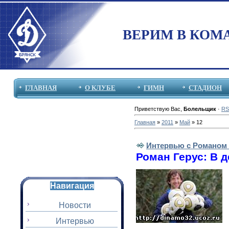
ВЕРИМ В КОМ
ГЛАВНАЯ
О КЛУБЕ
ГИМН
СТАДИОН
Приветствую Вас
,
Болельщик
·
RS
Главная
»
2011
»
Май
»
12
Интервью с Романом 
Роман Герус: В 
Навигация
Новости
Интервью