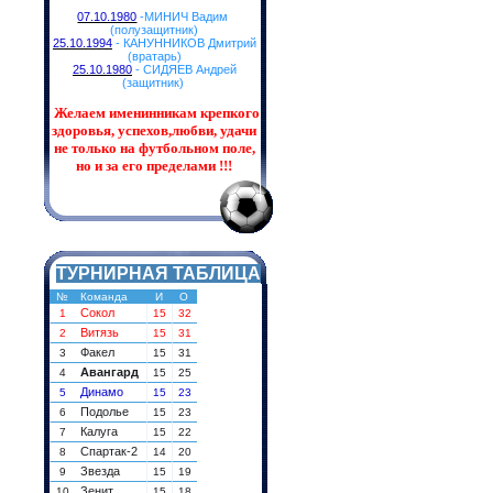
07.10.1980
-МИНИЧ Вадим
(полузащитник)
25.10.1994
- КАНУННИКОВ Дмитрий
(вратарь)
25.10.1980
- СИДЯЕВ Андрей
(защитник)
Желаем именинникам
крепкого
здоровья, успехов,любви, удачи
не только на футбольном поле,
но и за его пределами !!!
ТУРНИРНАЯ ТАБЛИЦА
№
Команда
И
О
Сокол
1
15
32
Витязь
2
15
31
Факел
3
15
31
Авангард
4
15
25
Динамо
5
15
23
Подолье
6
15
23
Калуга
7
15
22
Спартак-2
8
14
20
Звезда
9
15
19
Зенит
10
15
18