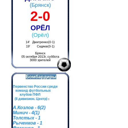
(Брянск)
2-0
ОРЁЛ
(Орёл)
14' Дмитренко(0-1)
19' Сидяев(0-1)
Брянск
05 октября 2013г, суббота
3000 зрителей
Бомбардиры
Первенство России среди
команд футбольных
клубов ПФЛ
(II дивизион. Центр)
:
А.Козлов - 6(2)
Минич - 4(1)
Толстых - 1
Рыченков - 1