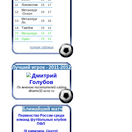
Локомотив
11
15
17
Металлург
12
15
17
-Оскол
Металлург
13
15
16
Лп.
Тамбов
14
15
12
15
Металлург
14
12
16
Орёл
15
10
полная таблица
Лучший игрок - 2011-2012
Дмитрий
Голубов
По мнению посетителей сайта
dinamo32.ucoz.ru
Ближайший матч
Первенство России среди
команд футбольных клубов
ПФЛ
(II дивизион. Центр)