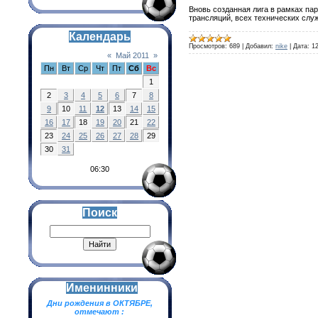
Вновь созданная лига в рамках па
трансляций, всех технических служ
Календарь
Просмотров:
689
|
Добавил:
nike
|
Дата:
12
«
Май 2011
»
Пн
Вт
Ср
Чт
Пт
Сб
Вс
1
2
3
4
5
6
7
8
9
10
11
12
13
14
15
16
17
18
19
20
21
22
23
24
25
26
27
28
29
30
31
06:30
Поиск
Именинники
Дни рождения в ОКТЯБРЕ,
отмечают :