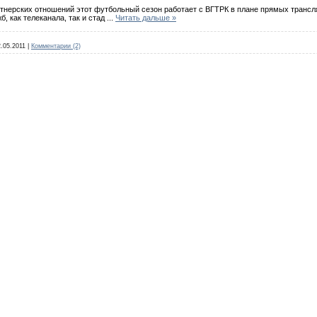
ртнерских отношений этот футбольный сезон работает с ВГТРК в плане прямых трансл
б, как телеканала, так и стад
...
Читать дальше »
.05.2011
|
Комментарии (2)