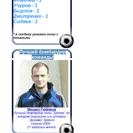
Фомичев - 1
Учуров - 1
Бырлов - 1
Дмитренко - 1
Сидяев - 1
* в скобках указаны голы с
пенальти
Лучший бомбардир
команды
Михаил Тюфяков
Лучший бомбардир зоны "Центр" во
втором дивизионе и в истории
"Динамо" Брянск
сезона-2009 -
17 забитых мячей.