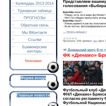
Представляем вашему
Календарь 2013-2014
голосования «Выбирае
Турнирная таблица
kracotka
пишет:
- Роман, есть ли в мире футболист
ПРОГНОЗЫ
- Нет! Гол обидно пропускать всег
kracotka
пишет:
- Роман,нравится,как вы получает
Обратная связь
- Если честно, фотографироваться
...
Читать дальше »
Мы ВКонтакте
Ссылки
Просмотров:
1036
|
Добавил:
nike
|
Дата:
Букмекерские
Домашний матч 9-го ту
конторы
ФК «Динамо» Бр
Регистрация
Форма входа
Футбольный клуб «Дин
ФНЛ «Динамо» Брянск 
Главные новости
согласно регламенту 
Футбольной Националь