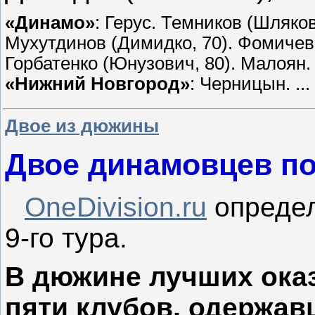
«Динамо»
: Герус. Темников (Шляко
Мухутдинов (Димидко, 70). Фомичев
Горбатенко (Юнузович, 80). Малоян.
«Нижний Новгород»
: Черницын.
...
Двое из дюжины
Двое динамовцев п
OneDivision.ru
определ
9-го тура.
В дюжине лучших ока
пяти клубов, одержав