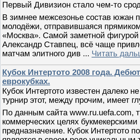
Первый Дивизион стало чем-то срод
В зимнее межсезонье состав южан п
молодёжи, отправившаяся прямиком
«Москва». Самой заметной фигурой
Александр Ставпец, всё чаще прив
матчам элитного див
...
Читать даль
Кубок Интертото 2008 года. Дебю
еврокубках.
Кубок Интертото известен далеко н
турнир этот, между прочим, имеет г
По данным сайта www.ru.uefa.com, т
коммерческих целях букмекерскими 
предназначение. Кубок Интертото п
является в своем роде уникальным 