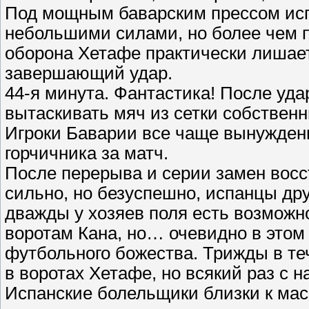
Под мощным баварским прессом ис
небольшими силами, но более чем п
оборона Хетафе практически лишае
завершающий удар.
44-я минута. Фантастика! После уд
вытаскивать мяч из сетки собственн
Игроки Баварии все чаще вынуждены
горчичника за матч.
После перерыва и серии замен восс
сильно, но безуспешно, испанцы др
дважды у хозяев поля есть возможн
воротам Кана, но… очевидно в этом
футбольного божества. Трижды в те
в воротах Хетафе, но всякий раз с 
Испанские болельщики близки к мас