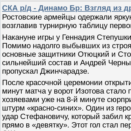
СКА р/д - Динамо Бр: Взгляд из др
Ростовские армейцы одержали ярку
возглавив турнирную таблицу первог
Накануне игры у Геннадия Степушк
Помимо надолго выбывших из строя
основные защитники Отюцкий и Стор
сильнейший состав и Андрей Черны
пропускал Джинчарадзе.
После красочной церемонии открыти
минут матча у ворот Изотова стало 
хозяевами уже на 8-й минуте сюрпр
штурм «красно-синих». Один из гер
удар Стефановичу, который забил кр
прямо в «девятку». Этот гол стал п