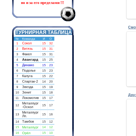
но и за его пределами !!!
Смо
ТУРНИРНАЯ ТАБЛИЦА
№
Команда
И
О
Сокол
1
15
32
Витязь
2
15
31
Факел
3
15
31
Авангард
4
15
25
Динамо
5
15
23
Подолье
6
15
23
Калуга
7
15
22
Спартак-2
8
14
20
Звезда
9
15
19
Зенит
10
15
18
Друз
Локомотив
11
15
17
Металлург
12
15
17
-Оскол
Металлург
13
15
16
Лп.
Тамбов
14
15
12
15
Металлург
14
12
16
Орёл
15
10