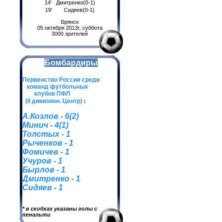
14' Дмитренко(0-1)
19' Сидяев(0-1)
Брянск
05 октября 2013г, суббота
3000 зрителей
Бомбардиры
Первенство России среди
команд футбольных
клубов ПФЛ
(II дивизион. Центр)
:
А.Козлов - 6(2)
Минич - 4(1)
Толстых - 1
Рыченков - 1
Фомичев - 1
Учуров - 1
Бырлов - 1
Дмитренко - 1
Сидяев - 1
* в скобках указаны голы с
пенальти