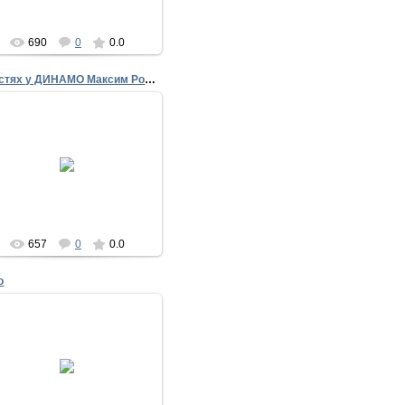
690
0
0.0
В гостях у ДИНАМО Максим Ромащенко.
18.05.2014
17 мая 2014
nike
657
0
0.0
о
15.10.2013
ДИНАМО Брянск 2013-2014
nike