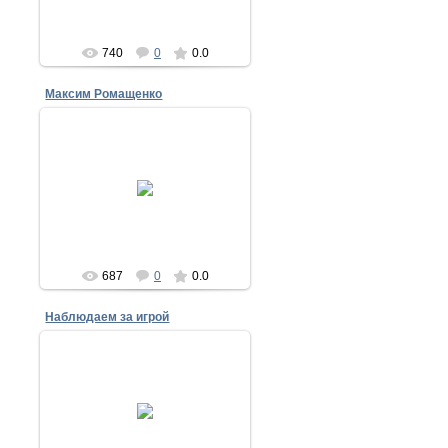
740
0
0.0
Максим Ромащенко
18.05.2014
17 мая 2014
nike
687
0
0.0
Наблюдаем за игрой
18.05.2014
17 мая 2014
nike