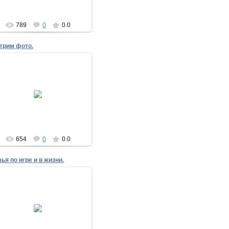
789
0
0.0
трим фото.
18.05.2014
17 мая 2014
nike
654
0
0.0
ья по игре и в жизни.
18.05.2014
17 мая 2014
nike