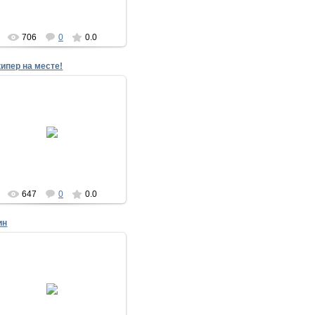
nike
706
0
0.0
кипер на месте!
18.05.2014
17 мая 2014
nike
647
0
0.0
ин
18.05.2014
17 мая 2014
nike