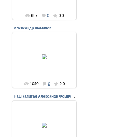
697
0
0.0
Александр Фомичев
18.05.2014
17 мая 20014
nike
1050
0
0.0
Наш капитан Александр Фомичев
18.05.2014
17 мая 2014
nike