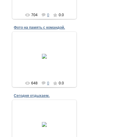
704
0
0.0
Фото на память с командой.
18.05.2014
17 мая 2014
nike
648
0
0.0
Сегодня отдыхаем.
18.05.2014
17 мая 2014
nike