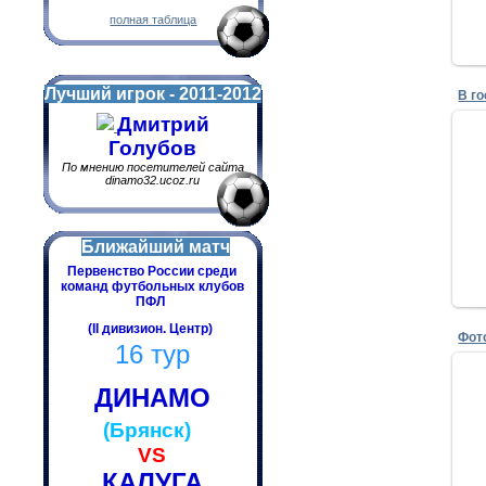
полная таблица
Лучший игрок - 2011-2012
Дмитрий
Голубов
По мнению посетителей сайта
dinamo32.ucoz.ru
Ближайший матч
Первенство России среди
команд футбольных клубов
ПФЛ
(II дивизион. Центр)
Фот
16 тур
ДИНАМО
(Брянск)
VS
КАЛУГА