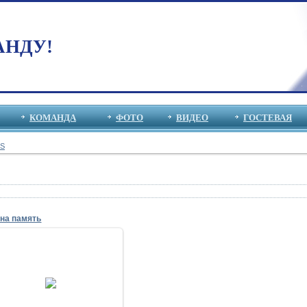
АНДУ!
КОМАНДА
ФОТО
ВИДЕО
ГОСТЕВАЯ
S
 на память
18.05.2014
"Ветераны "ДИНАМО"" -
"Ветераны сборной СССР"
17 мая 2014