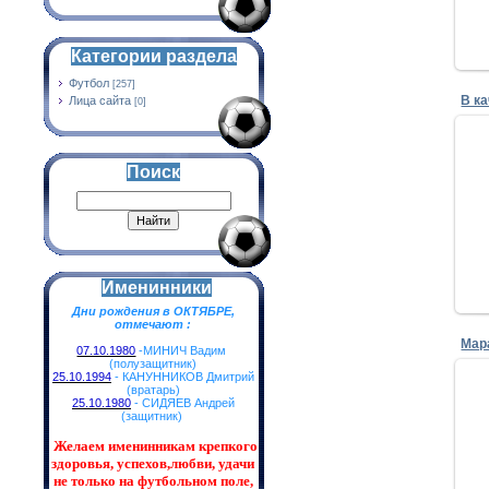
Категории раздела
Футбол
[257]
В к
Лица сайта
[0]
Поиск
Именинники
Дни рождения в ОКТЯБРЕ,
отмечают :
Мар
07.10.1980
-МИНИЧ Вадим
(полузащитник)
25.10.1994
- КАНУННИКОВ Дмитрий
(вратарь)
25.10.1980
- СИДЯЕВ Андрей
(защитник)
Желаем именинникам
крепкого
здоровья, успехов,любви, удачи
не только на футбольном поле,