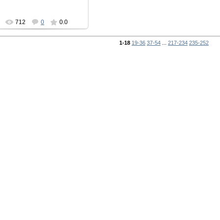
712
0
0.0
1-18
19-36
37-54
...
217-234
235-252