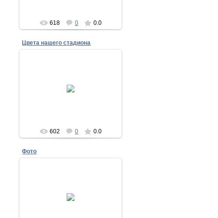
618
0
0.0
Цвета нашего стадиона
18.05.2014
17 мая 2014
nike
602
0
0.0
Фото
15.10.2013
ДИНАМО Брянск 2013-2014
nike