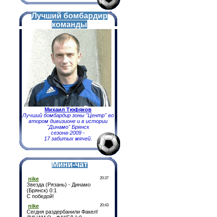
Лучший бомбардир
команды
Михаил Тюфяков
Лучший бомбардир зоны "Центр" во
втором дивизионе и в истории
"Динамо" Брянск
сезона-2009 -
17 забитых мячей.
Мини-чат