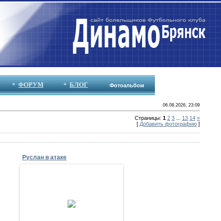
ФОРУМ
БЛОГ
Фотоальбом
06.08.2026, 23:09
Страницы
:
1
2
3
...
13
14
»
[
Добавить фотографию
]
Руслан в атаке
18.05.2014
17 мая 2014
nike