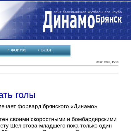
ФОРУМ
БЛОГ
08.08.2026, 15:58
ать голы
тмечает форвард брянского «Динамо»
ен своими скоростными и бомбардирскими
чету Шелютова-младшего пока только один