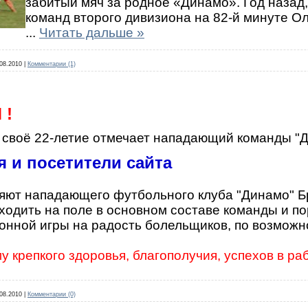
забитый мяч за родное «Динамо». Год назад
команд второго дивизиона на 82-й минуте Ол
...
Читать дальше »
08.2010
|
Комментарии (1)
 !
, своё 22-летие отмечает нападающий команды "
 и посетители сайта
ют нападающего футбольного клуба "Динамо" Б
одить на поле в основном составе команды и по
нной игры на радость болельщиков, по возможно
 крепкого здоровья, благополучия, успехов в ра
08.2010
|
Комментарии (0)