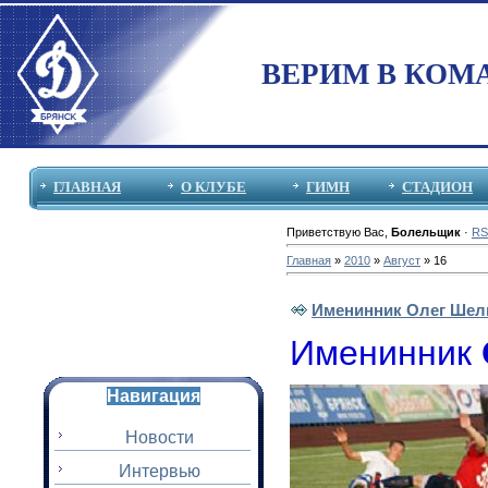
ВЕРИМ В КОМ
ГЛАВНАЯ
О КЛУБЕ
ГИМН
СТАДИОН
Приветствую Вас
,
Болельщик
·
RS
Главная
»
2010
»
Август
»
16
Именинник Олег Шелю
Именинник
Навигация
Новости
Интервью