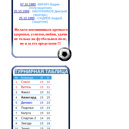
07.10.1980
-МИНИЧ Вадим
(полузащитник)
25.10.1994
- КАНУННИКОВ Дмитрий
(вратарь)
25.10.1980
- СИДЯЕВ Андрей
(защитник)
Желаем именинникам
крепкого
здоровья, успехов,любви, удачи
не только на футбольном поле,
но и за его пределами !!!
ТУРНИРНАЯ ТАБЛИЦА
№
Команда
И
О
Сокол
1
15
32
Витязь
2
15
31
Факел
3
15
31
Авангард
4
15
25
Динамо
5
15
23
Подолье
6
15
23
Калуга
7
15
22
Спартак-2
8
14
20
Звезда
9
15
19
Зенит
10
15
18