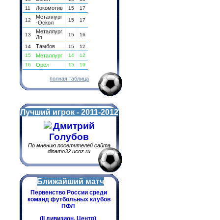
Локомотив
11
15
17
Металлург
12
15
17
-Оскол
Металлург
13
15
16
Лп.
Тамбов
14
15
12
15
Металлург
14
12
16
Орёл
15
10
полная таблица
Лучший игрок - 2011-2012
Дмитрий
Голубов
По мнению посетителей сайта
dinamo32.ucoz.ru
Ближайший матч
Первенство России среди
команд футбольных клубов
ПФЛ
(II дивизион. Центр)