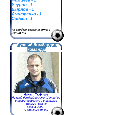
Фомичев - 1
Учуров - 1
Бырлов - 1
Дмитренко - 1
Сидяев - 1
* в скобках указаны голы с
пенальти
Лучший бомбардир
команды
Михаил Тюфяков
Лучший бомбардир зоны "Центр" во
втором дивизионе и в истории
"Динамо" Брянск
сезона-2009 -
17 забитых мячей.