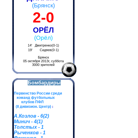
(Брянск)
2-0
ОРЁЛ
(Орёл)
14' Дмитренко(0-1)
19' Сидяев(0-1)
Брянск
05 октября 2013г, суббота
3000 зрителей
Бомбардиры
Первенство России среди
команд футбольных
клубов ПФЛ
(II дивизион. Центр)
:
А.Козлов - 6(2)
Минич - 4(1)
Толстых - 1
Рыченков - 1