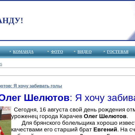
АНДУ!
КОМАНДА
ФОТО
ВИДЕО
ГОСТЕВАЯ
S
тов: Я хочу забивать голы
Олег Шелютов
: Я хочу забив
Сегодня, 16 августа свой день рождения о
уроженец города Карачев
Олег Шелютов
.
Для брянского болельщика хорошо извест
качествами его старший брат
Евгений
. На с