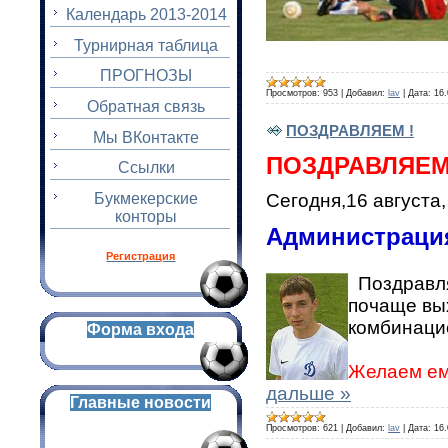
Календарь 2013-2014
Турнирная таблица
ПРОГНОЗЫ
Просмотров:
953
|
Добавил:
lav
|
Дата:
16.
Обратная связь
ПОЗДРАВЛЯЕМ !
Мы ВКонтакте
ПОЗДРАВЛЯЕМ
Ссылки
Букмекерские
Сегодня,16 августа
конторы
Администрация
Регистрация
Поздравля
почаще вых
комбинацио
Форма входа
Желаем ему
дальше »
Главные новости
Просмотров:
621
|
Добавил:
lav
|
Дата:
16.