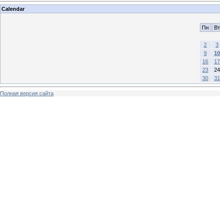
Calendar
Пн
Вт
2
3
9
10
16
17
23
24
30
31
Полная версия сайта