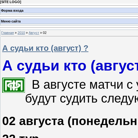
[
SITE LOGO
]
Форма входа
Меню сайта
Главная
»
2010
»
Август
»
02
А судьи кто (август) ?
А судьи кто (август
В августе матчи с
будут судить следу
02 августа (понедельн