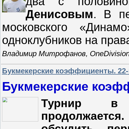
два с полови
Денисовым
. В п
московского «Динам
одноклубников на прав
Владимир Митрофанов, OneDivision
Букмекерские коэффициенты. 22-
Букмекерские коэфф
Турнир в 
продолжается
обсудить пер