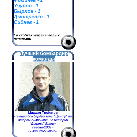
Фомичев - 1
Учуров - 1
Бырлов - 1
Дмитренко - 1
Сидяев - 1
* в скобках указаны голы с
пенальти
Лучший бомбардир
команды
Михаил Тюфяков
Лучший бомбардир зоны "Центр" во
втором дивизионе и в истории
"Динамо" Брянск
сезона-2009 -
17 забитых мячей.