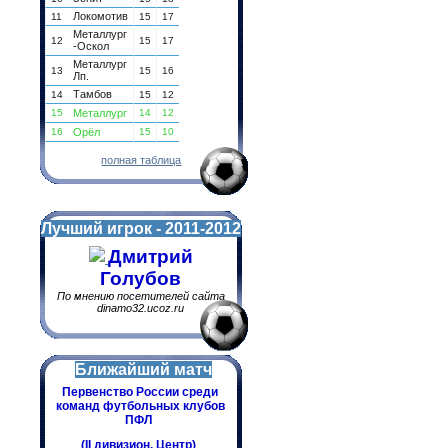
Локомотив
11
15
17
Металлург
12
15
17
-Оскол
Металлург
13
15
16
Лп.
Тамбов
14
15
12
15
Металлург
14
12
16
Орёл
15
10
полная таблица
Лучший игрок - 2011-2012
Дмитрий
Голубов
По мнению посетителей сайта
dinamo32.ucoz.ru
Ближайший матч
Первенство России среди
команд футбольных клубов
ПФЛ
(II дивизион. Центр)