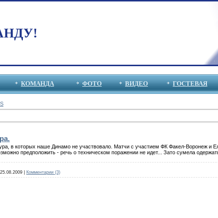
АНДУ!
КОМАНДА
ФОТО
ВИДЕО
ГОСТЕВАЯ
S
ра.
 тура, в которых наше Динамо не участвовало. Матчи с участием ФК Факел-Воронеж и 
озможно предположить - речь о техническом поражении не идет... Зато сумела одержат
25.08.2009
|
Комментарии (3)