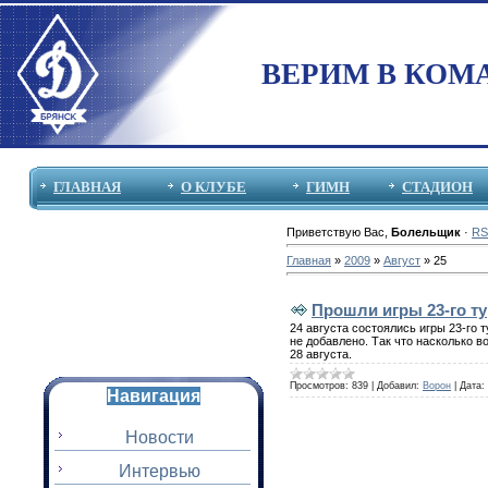
ВЕРИМ В КОМ
ГЛАВНАЯ
О КЛУБЕ
ГИМН
СТАДИОН
Приветствую Вас
,
Болельщик
·
RS
Главная
»
2009
»
Август
»
25
Прошли игры 23-го ту
24 августа состоялись игры 23-го
не добавлено. Так что насколько в
28 августа.
Просмотров:
839
|
Добавил:
Ворон
|
Дата:
Навигация
Новости
Интервью