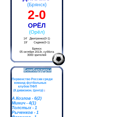
(Брянск)
2-0
ОРЁЛ
(Орёл)
14' Дмитренко(0-1)
19' Сидяев(0-1)
Брянск
05 октября 2013г, суббота
3000 зрителей
Бомбардиры
Первенство России среди
команд футбольных
клубов ПФЛ
(II дивизион. Центр)
:
А.Козлов - 6(2)
Минич - 4(1)
Толстых - 1
Рыченков - 1