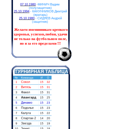
07.10.1980
-МИНИЧ Вадим
(полузащитник)
25.10.1994
- КАНУННИКОВ Дмитрий
(вратарь)
25.10.1980
- СИДЯЕВ Андрей
(защитник)
Желаем именинникам
крепкого
здоровья, успехов,любви, удачи
не только на футбольном поле,
но и за его пределами !!!
ТУРНИРНАЯ ТАБЛИЦА
№
Команда
И
О
Сокол
1
15
32
Витязь
2
15
31
Факел
3
15
31
Авангард
4
15
25
Динамо
5
15
23
Подолье
6
15
23
Калуга
7
15
22
Спартак-2
8
14
20
Звезда
9
15
19
Зенит
10
15
18