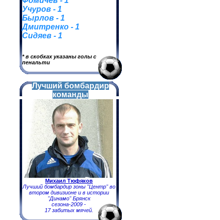
Фомичев - 1
Учуров - 1
Бырлов - 1
Дмитренко - 1
Сидяев - 1
* в скобках указаны голы с
пенальти
Лучший бомбардир
команды
Михаил Тюфяков
Лучший бомбардир зоны "Центр" во
втором дивизионе и в истории
"Динамо" Брянск
сезона-2009 -
17 забитых мячей.