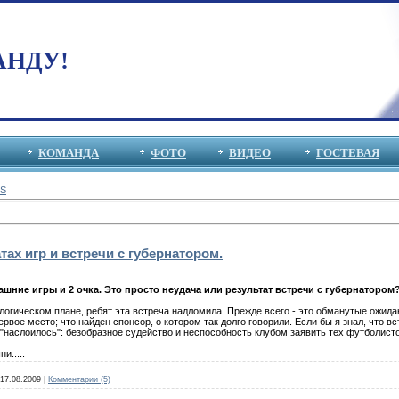
АНДУ!
КОМАНДА
ФОТО
ВИДЕО
ГОСТЕВАЯ
S
тах игр и встречи с губернатором.
шние игры и 2 очка. Это просто неудача или результат встречи с губернатором
логическом плане, ребят эта встреча надломила. Прежде всего - это обманутые ожида
ервое место; что найден спонсор, о котором так долго говорили. Если бы я знал, что 
 "наслоилось": безобразное судейство и неспособность клубом заявить тех футболист
и.....
17.08.2009
|
Комментарии (5)