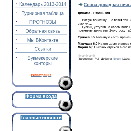
Календарь 2013-2014
Снова досадная ничья
Турнирная таблица
Динамо - Рязань 0:0
Вот уж воистину - не везет так н
ПРОГНОЗЫ
смогли....
Губкин, уступив на своем поле По
Обратная связь
прежнему занимаем 2-ю строку та
Сулоев 5,5
Большую часть времени
Мы ВКонтакте
Марущак 6,0
На его фланге вновь б
Ларин 6,0
Никаких огрехов в его и
Ссылки
Букмекерские
Просмотров:
742
|
Добавил:
Ворон
|
Дата:
конторы
Регистрация
Форма входа
Главные новости