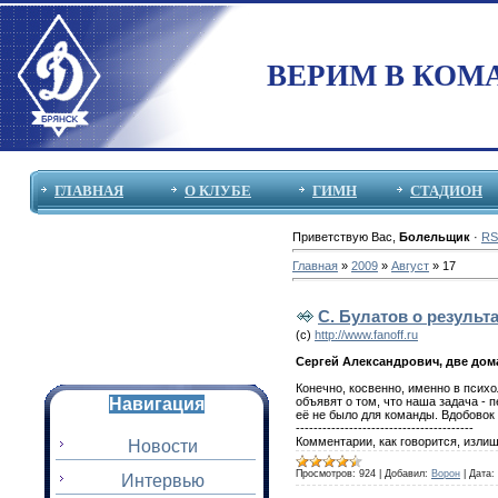
ВЕРИМ В КОМ
ГЛАВНАЯ
О КЛУБЕ
ГИМН
СТАДИОН
Приветствую Вас
,
Болельщик
·
RS
Главная
»
2009
»
Август
»
17
С. Булатов о результа
(с)
http://www.fanoff.ru
Сергей Александрович, две дома
Конечно, косвенно, именно в психо
объявят о том, что наша задача - п
Навигация
её не было для команды. Вдобовок
----------------------------------------
Комментарии, как говорится, излишн
Новости
Просмотров:
924
|
Добавил:
Ворон
|
Дата:
Интервью