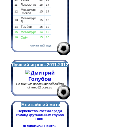
Локомотив
11
15
17
Металлург
12
15
17
-Оскол
Металлург
13
15
16
Лп.
Тамбов
14
15
12
15
Металлург
14
12
16
Орёл
15
10
полная таблица
Лучший игрок - 2011-2012
Дмитрий
Голубов
По мнению посетителей сайта
dinamo32.ucoz.ru
Ближайший матч
Первенство России среди
команд футбольных клубов
ПФЛ
(II дивизион. Центр)