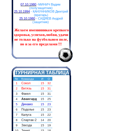
07.10.1980
-МИНИЧ Вадим
(полузащитник)
25.10.1994
- КАНУННИКОВ Дмитрий
(вратарь)
25.10.1980
- СИДЯЕВ Андрей
(защитник)
Желаем именинникам
крепкого
здоровья, успехов,любви, удачи
не только на футбольном поле,
но и за его пределами !!!
ТУРНИРНАЯ ТАБЛИЦА
№
Команда
И
О
Сокол
1
15
32
Витязь
2
15
31
Факел
3
15
31
Авангард
4
15
25
Динамо
5
15
23
Подолье
6
15
23
Калуга
7
15
22
Спартак-2
8
14
20
Звезда
9
15
19
Зенит
10
15
18