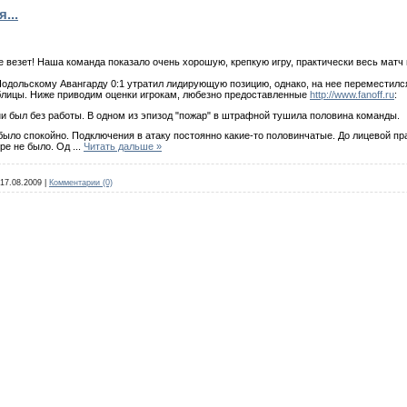
...
е везет! Наша команда показало очень хорошую, крепкую игру, практически весь матч
дольскому Авангарду 0:1 утратил лидирующую позицию, однако, на нее переместился
блицы. Ниже приводим оценки игрокам, любезно предоставленные
http://www.fanoff.ru
:
 был без работы. В одном из эпизод "пожар" в штрафной тушила половина команды.
ыло спокойно. Подключения в атаку постоянно какие-то половинчатые. До лицевой прак
гре не было. Од
...
Читать дальше »
17.08.2009
|
Комментарии (0)