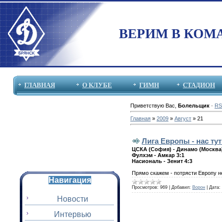
ВЕРИМ В КОМ
ГЛАВНАЯ
О КЛУБЕ
ГИМН
СТАДИОН
Приветствую Вас
,
Болельщик
·
RS
Главная
»
2009
»
Август
»
21
Лига Европы - нас тут 
ЦСКА (София) - Динамо (Москва)
Фулхэм - Амкар 3:1
Насиональ - Зенит 4:3
Прямо скажем - потрясти Европу не
Навигация
Просмотров:
969
|
Добавил:
Ворон
|
Дата:
Новости
Интервью