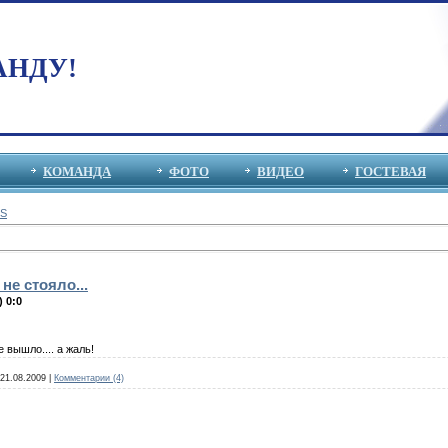
АНДУ!
КОМАНДА
ФОТО
ВИДЕО
ГОСТЕВАЯ
S
не стояло...
 0:0
 вышло.... а жаль!
21.08.2009
|
Комментарии (4)