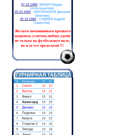
07.10.1980
-МИНИЧ Вадим
(полузащитник)
25.10.1994
- КАНУННИКОВ Дмитрий
(вратарь)
25.10.1980
- СИДЯЕВ Андрей
(защитник)
Желаем именинникам
крепкого
здоровья, успехов,любви, удачи
не только на футбольном поле,
но и за его пределами !!!
ТУРНИРНАЯ ТАБЛИЦА
№
Команда
И
О
Сокол
1
15
32
Витязь
2
15
31
Факел
3
15
31
Авангард
4
15
25
Динамо
5
15
23
Подолье
6
15
23
Калуга
7
15
22
Спартак-2
8
14
20
Звезда
9
15
19
Зенит
10
15
18