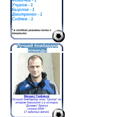
Фомичев - 1
Учуров - 1
Бырлов - 1
Дмитренко - 1
Сидяев - 1
* в скобках указаны голы с
пенальти
Лучший бомбардир
команды
Михаил Тюфяков
Лучший бомбардир зоны "Центр" во
втором дивизионе и в истории
"Динамо" Брянск
сезона-2009 -
17 забитых мячей.