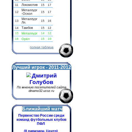
Локомотив
11
15
17
Металлург
12
15
17
-Оскол
Металлург
13
15
16
Лп.
Тамбов
14
15
12
15
Металлург
14
12
16
Орёл
15
10
полная таблица
Лучший игрок - 2011-2012
Дмитрий
Голубов
По мнению посетителей сайта
dinamo32.ucoz.ru
Ближайший матч
Первенство России среди
команд футбольных клубов
ПФЛ
(II дивизион. Центр)