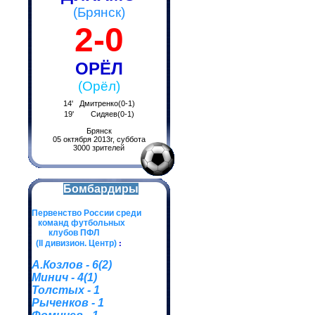
(Брянск)
2-0
ОРЁЛ
(Орёл)
14' Дмитренко(0-1)
19' Сидяев(0-1)
Брянск
05 октября 2013г, суббота
3000 зрителей
Бомбардиры
Первенство России среди
команд футбольных
клубов ПФЛ
(II дивизион. Центр)
:
А.Козлов - 6(2)
Минич - 4(1)
Толстых - 1
Рыченков - 1