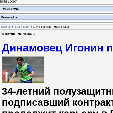
[
SITE LOGO
]
Форма входа
Меню сайта
Главная
»
2011
»
Март
»
11
» В составе - минус один.
В составе - минус один.
Динамовец Игонин п
34-летний полузащитн
подписавший контракт