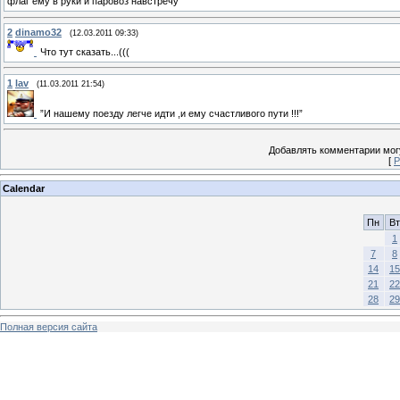
флаг ему в руки и паровоз навстречу
2
dinamo32
(12.03.2011 09:33)
Что тут сказать...(((
1
lav
(11.03.2011 21:54)
”И нашему поезду легче идти ,и ему счастливого пути !!!”
Добавлять комментарии могу
[
Р
Calendar
Пн
Вт
1
7
8
14
15
21
22
28
29
Полная версия сайта