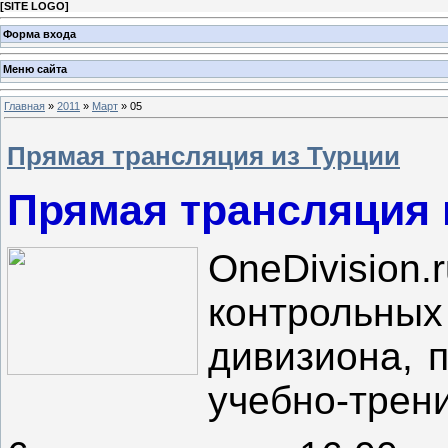
[
SITE LOGO
]
Форма входа
Меню сайта
Главная
»
2011
»
Март
»
05
Прямая трансляция из Турции
Прямая трансляция 
OneDivision
контрольны
дивизиона, 
учебно-трен