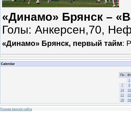
«Динамо» Брянск – «В
Голы: Анкерсен,70, Неф
«Динамо» Брянск, первый тайм
: 
Calendar
Пн
Вт
1
7
8
14
15
21
22
28
29
Полная версия сайта