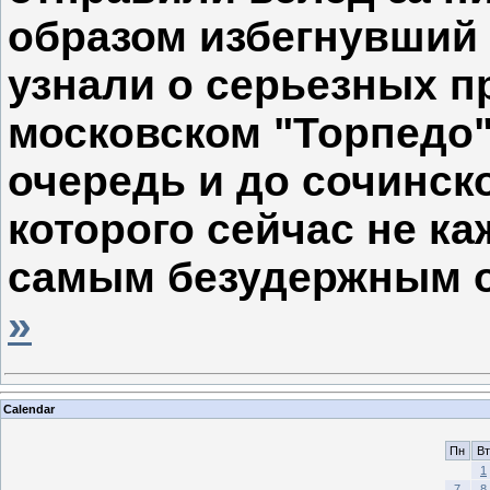
образом избегнувший 
узнали о серьезных п
московском "Торпедо"
очередь и до сочинск
которого сейчас не к
самым безудержным 
»
Calendar
Пн
Вт
1
7
8