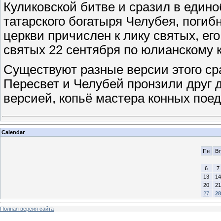
Куликовской битве и сразил в един
татарского богатыря Челубея, погиб
церкви причислен к лику святых, ег
святых 22 сентября по юлианскому
Существуют разные версии этого сра
Пересвет и Челубей пронзили друг д
версией, копьё мастера конных пое
Calendar
Пн
Вт
6
7
13
14
20
21
27
28
Полная версия сайта