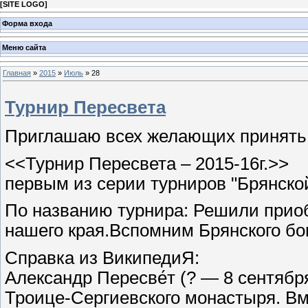
[
SITE LOGO
]
Форма входа
Меню сайта
Главная
»
2015
»
Июль
»
28
Турнир Пересвета
Приглашаю всех желающих принять 
<<Турнир Пересвета – 2015-16г.>>
первым из серии турниров "Брянско
По названию турнира: Решили приоб
нашего края.Вспомним Брянского бо
Справка из ВикипедиЯ:
Александр Пересве́т (? — 8 сентябр
Троице-Сергиевского монастыря. Вм