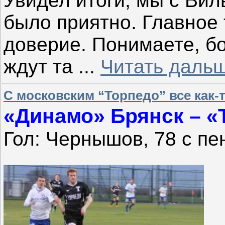
Увидел итоги, мы с Ви
было приятно. Главное 
доверие. Понимаете, б
ждут та
...
Читать дальш
С московским “Торпедо” все как-
«Динамо» Брянск – «Т
Гол: Чернышов, 78 с пе