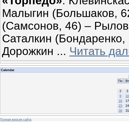
«Торпедо»
: Клевинскас
Малыгин (Большаков, 6
(Самсонов, 46) – Рылов
Саталкин (Бондаренко, 
Дорожкин
...
Читать дал
Calendar
Пн
Вт
2
3
9
10
16
17
23
24
30
31
Полная версия сайта