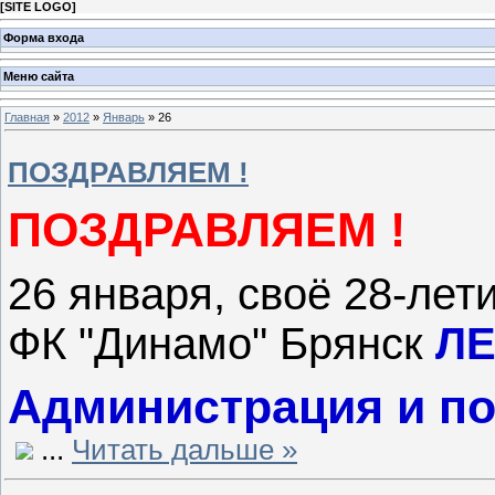
[
SITE LOGO
]
Форма входа
Меню сайта
Главная
»
2012
»
Январь
»
26
ПОЗДРАВЛЯЕМ !
ПОЗДРАВЛЯЕМ !
26 января,
своё 28-лет
ФК "Динамо" Брянск
ЛЕ
Администрация и по
...
Читать дальше »