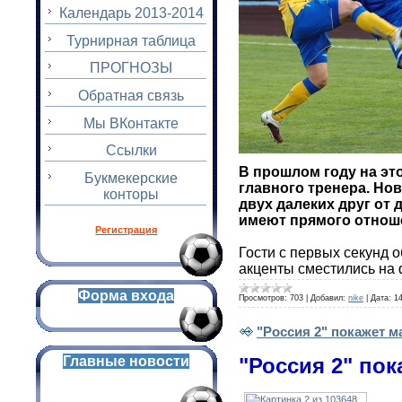
Календарь 2013-2014
Турнирная таблица
ПРОГНОЗЫ
Обратная связь
Мы ВКонтакте
Ссылки
В прошлом году на эт
Букмекерские
главного тренера. Но
конторы
двух далеких друг от
имеют прямого отноше
Регистрация
Гости с первых секунд 
акценты сместились на 
Форма входа
Просмотров:
703
|
Добавил:
nike
|
Дата:
14
"Россия 2" покажет м
Главные новости
"Россия 2" пок