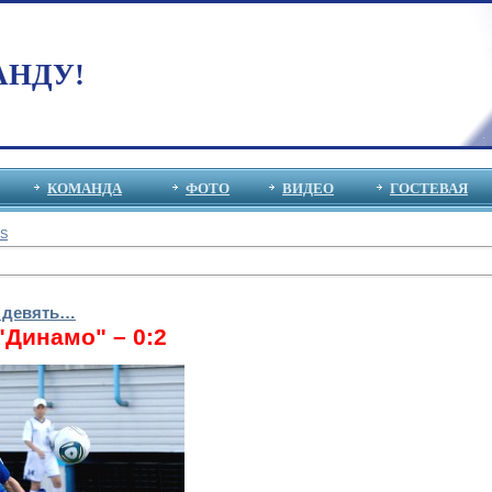
АНДУ!
КОМАНДА
ФОТО
ВИДЕО
ГОСТЕВАЯ
S
о девять…
"Динамо" – 0:2