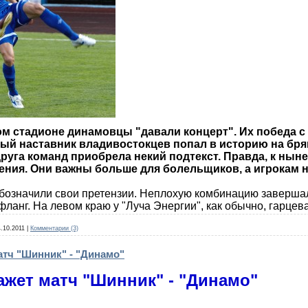
ом стадионе динамовцы "давали концерт". Их победа 
вый наставник владивостокцев попал в историю на бр
 друга команд приобрела некий подтекст. Правда, к ны
ния. Они важны больше для болельщиков, а игрокам н
обозначили свои претензии. Неплохую комбинацию завершал
фланг. На левом краю у "Луча Энергии", как обычно, гарце
.10.2011
|
Комментарии (3)
атч "Шинник" - "Динамо"
ажет матч "Шинник" - "Динамо"