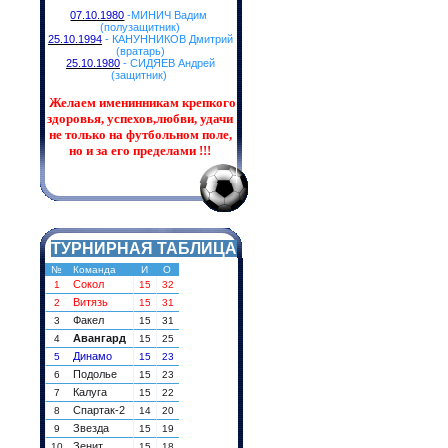
07.10.1980
-МИНИЧ Вадим
(полузащитник)
25.10.1994
- КАНУННИКОВ Дмитрий
(вратарь)
25.10.1980
- СИДЯЕВ Андрей
(защитник)
Желаем именинникам
крепкого
здоровья, успехов,любви, удачи
не только на футбольном поле,
но и за его пределами !!!
ТУРНИРНАЯ ТАБЛИЦА
№
Команда
И
О
Сокол
1
15
32
Витязь
2
15
31
Факел
3
15
31
Авангард
4
15
25
Динамо
5
15
23
Подолье
6
15
23
Калуга
7
15
22
Спартак-2
8
14
20
Звезда
9
15
19
Зенит
10
15
18