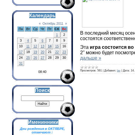
Календарь
«
Октябрь 2011
»
Пн
Вт
Ср
Чт
Пт
Сб
Вс
В последний месяц осен
1
2
состоятся соответственн
3
4
5
6
7
8
9
10
11
12
13
14
15
16
Эта
игра состоится во
2" можно будет посмотр
17
18
19
20
21
22
23
дальше »
24
25
26
27
28
29
30
31
Просмотров:
561
|
Добавил:
lav
|
Дата:
14.
08:40
Поиск
Именинники
Дни рождения в ОКТЯБРЕ,
отмечают :