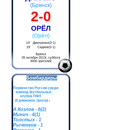
(Брянск)
2-0
ОРЁЛ
(Орёл)
14' Дмитренко(0-1)
19' Сидяев(0-1)
Брянск
05 октября 2013г, суббота
3000 зрителей
Бомбардиры
Первенство России среди
команд футбольных
клубов ПФЛ
(II дивизион. Центр)
:
А.Козлов - 6(2)
Минич - 4(1)
Толстых - 1
Рыченков - 1