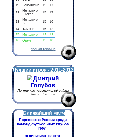
Локомотив
11
15
17
Металлург
12
15
17
-Оскол
Металлург
13
15
16
Лп.
Тамбов
14
15
12
15
Металлург
14
12
16
Орёл
15
10
полная таблица
Лучший игрок - 2011-2012
Дмитрий
Голубов
По мнению посетителей сайта
dinamo32.ucoz.ru
Ближайший матч
Первенство России среди
команд футбольных клубов
ПФЛ
(II дивизион. Центр)