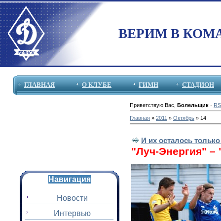
ВЕРИМ В КОМ
ГЛАВНАЯ
О КЛУБЕ
ГИМН
СТАДИОН
Приветствую Вас
,
Болельщик
·
RS
Главная
»
2011
»
Октябрь
»
14
И их осталось тольк
"Луч-Энергия" – 
Навигация
Новости
Интервью