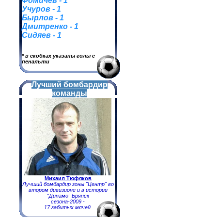
Фомичев - 1
Учуров - 1
Бырлов - 1
Дмитренко - 1
Сидяев - 1
* в скобках указаны голы с
пенальти
Лучший бомбардир
команды
Михаил Тюфяков
Лучший бомбардир зоны "Центр" во
втором дивизионе и в истории
"Динамо" Брянск
сезона-2009 -
17 забитых мячей.