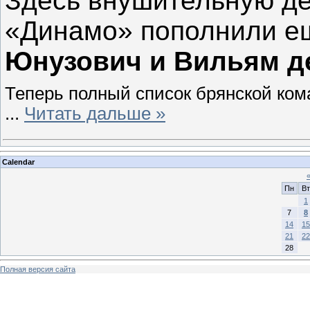
Здесь внушительную де
«Динамо» пополнили ещ
Юнузович и Вильям д
Теперь полный список брянской ком
...
Читать дальше »
Calendar
Пн
Вт
1
7
8
14
15
21
22
28
Полная версия сайта