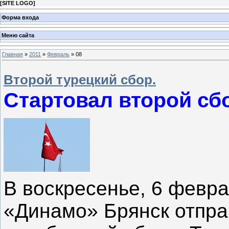
[
SITE LOGO
]
Форма входа
Меню сайта
Главная
»
2011
»
Февраль
»
08
Второй турецкий сбор.
Стартовал второй сб
В воскресенье, 6 февр
«Динамо» Брянск отпра