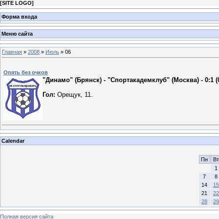
[
SITE LOGO
]
Форма входа
Меню сайта
Главная
»
2008
»
Июль
»
06
Опять без очков
"Динамо" (Брянск) - "Спортакадемклуб" (Москва) - 0:1 (0
Гол:
Орещук, 11.
Calendar
Пн
Вт
1
7
8
14
15
21
22
28
29
Полная версия сайта