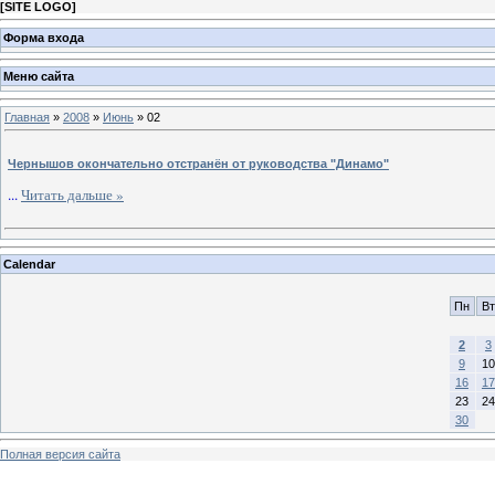
[
SITE LOGO
]
Форма входа
Меню сайта
Главная
»
2008
»
Июнь
»
02
Чернышов окончательно отстранён от руководства "Динамо"
...
Читать дальше »
Calendar
Пн
Вт
2
3
9
10
16
17
23
24
30
Полная версия сайта