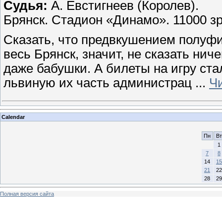
Судья:
А. Евстигнеев (Королев).
Брянск. Стадион «Динамо». 11000 з
Сказать, что предвкушением полуфи
весь Брянск, значит, не сказать нич
даже бабушки. А билеты на игру ст
львиную их часть администрац
...
Ч
Calendar
Пн
Вт
1
7
8
14
15
21
22
28
29
Полная версия сайта