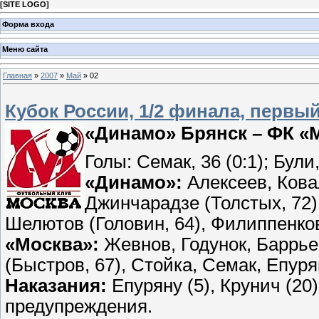
[
SITE LOGO
]
Форма входа
Меню сайта
Главная
»
2007
»
Май
»
02
Кубок России, 1/2 финала, первый
«Динамо» Брянск – ФК «Мо
Голы: Семак, 36 (0:1); Були,
«Динамо»:
Алексеев, Кова
Джинчарадзе (Толстых, 72)
Шелютов (Головин, 64), Филиппенко
«Москва»:
Жевнов, Годунок, Баррье
(Быстров, 67), Стойка, Семак, Епуря
Наказания:
Епуряну (5), Крунич (20)
предупреждения.