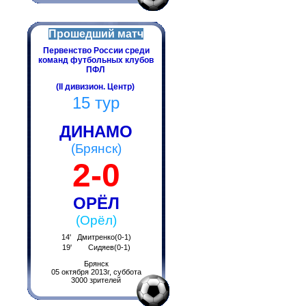
Прошедший матч
Первенство России среди
команд футбольных клубов
ПФЛ
(II дивизион. Центр)
15 тур
ДИНАМО
(Брянск)
2-0
ОРЁЛ
(Орёл)
14' Дмитренко(0-1)
19' Сидяев(0-1)
Брянск
05 октября 2013г, суббота
3000 зрителей