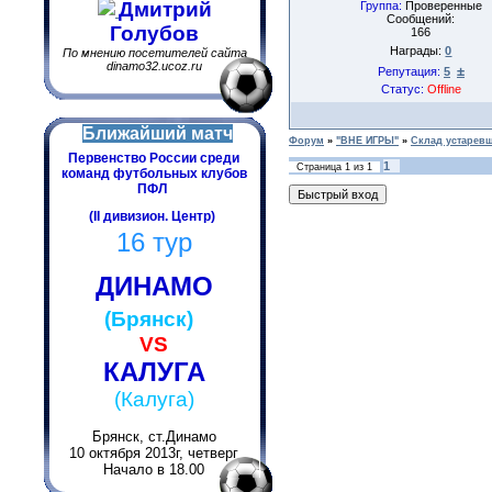
Дмитрий
Группа:
Проверенные
Сообщений:
Голубов
166
Награды:
0
По мнению посетителей сайта
dinamo32.ucoz.ru
±
Репутация:
5
Статус:
Offline
Ближайший матч
Форум
»
"ВНЕ ИГРЫ"
»
Склад устаревш
Первенство России среди
1
Страница
1
из
1
команд футбольных клубов
ПФЛ
(II дивизион. Центр)
16 тур
ДИНАМО
(Брянск)
VS
КАЛУГА
(Калуга)
Брянск, ст.Динамо
10 октября 2013г, четверг
Начало в 18.00