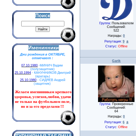
Поиск
Группа:
Пользователи
Сообщений:
522
Награды:
0
±
Репутация:
9
Статус:
Offline
Именинники
Дни рождения в ОКТЯБРЕ,
отмечают :
Garik
07.10.1980
-МИНИЧ Вадим
(полузащитник)
25.10.1994
- КАНУННИКОВ Дмитрий
(вратарь)
25.10.1980
- СИДЯЕВ Андрей
(защитник)
Желаем именинникам
крепкого
здоровья, успехов,любви, удачи
не только на футбольном поле,
Группа:
Проверенные
но и за его пределами !!!
Сообщений:
64
Награды:
0
±
Репутация:
6
Статус:
Offline