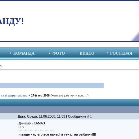
АНДУ!
КОМАНДА
ФОТО
ВИДЕО
ГОСТЕВАЯ
S
их и закрытых тем
»
17-й тур 2008
(Хотя это уже почти все.....)
Дата: Среда, 11.06.2008, 11:53 | Сообщение #
1
Динамо - КАМАЗ
0-3
-----------------------------
и ваще - ну его все нахер! я уехал на рыбалку!!!!