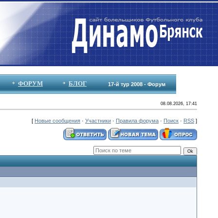
ФОРУМ
БЛОГ
17-й тур 2008 - Форум
08.08.2026, 17:41
[
Новые сообщения
·
Участники
·
Правила форума
·
Поиск
·
RSS
]