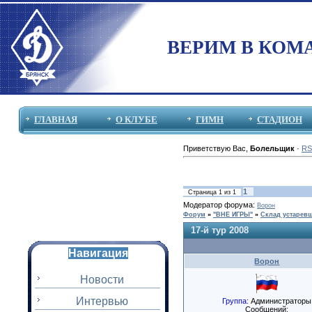
ВЕРИМ В КОМ
ГЛАВНАЯ
О КЛУБЕ
ГИМН
СТАДИОН
Приветствую Вас
,
Болельщик
·
RS
1
Страница
1
из
1
Модератор форума:
Ворон
Форум
»
"ВНЕ ИГРЫ"
»
Склад устаревш
17-й тур 2008
Навигация
Ворон
Новости
Интервью
Группа:
Администраторы
Сообщений: