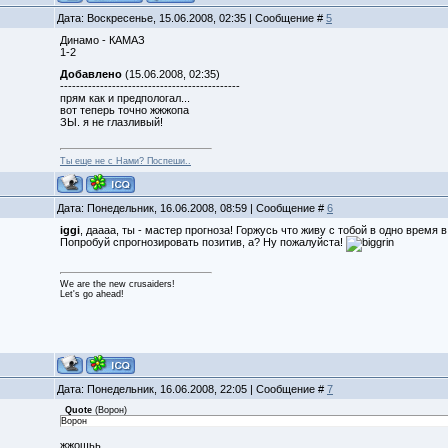
Дата: Воскресенье, 15.06.2008, 02:35 | Сообщение #
5
Динамо - КАМАЗ
1-2
Добавлено
(15.06.2008, 02:35)
---------------------------------------------
прям как и предпологал...
вот теперь точно жжжопа
ЗЫ. я не глазливый!
Ты еще не с Нами? Поспеши..
Дата: Понедельник, 16.06.2008, 08:59 | Сообщение #
6
iggi
, даааа, ты - мастер прогноза! Горжусь что живу с тобой в одно время 
Попробуй спрогнозировать позитив, а? Ну пожалуйста!
We are the new crusaiders!
Let's go ahead!
Дата: Понедельник, 16.06.2008, 22:05 | Сообщение #
7
Quote
(
Ворон
)
Ворон
жжошьь