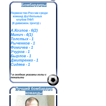
Бомбардиры
Первенство России среди
команд футбольных
клубов ПФЛ
(II дивизион. Центр)
:
А.Козлов - 6(2)
Минич - 4(1)
Толстых - 1
Рыченков - 1
Фомичев - 1
Учуров - 1
Бырлов - 1
Дмитренко - 1
Сидяев - 1
* в скобках указаны голы с
пенальти
Лучший бомбардир
команды