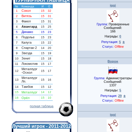
ТУРНИРНАЯ ТАБЛИЦА
iggi
№
Команда
И
О
Сокол
1
15
32
Витязь
2
15
31
Факел
3
15
31
Группа:
Проверенные
Авангард
4
15
25
Сообщений:
166
Динамо
5
15
23
Награды:
0
Подолье
6
15
23
±
Репутация:
5
Калуга
7
15
22
Статус:
Offline
Спартак-2
8
14
20
Звезда
9
15
19
Зенит
10
15
18
Ворон
Локомотив
11
15
17
Металлург
12
15
17
-Оскол
Металлург
Группа:
Администраторы
13
15
16
Лп.
Сообщений:
1337
Тамбов
14
15
12
Награды:
5
15
Металлург
14
12
±
Репутация:
29
16
Орёл
15
10
Статус:
Offline
полная таблица
iggi
Лучший игрок - 2011-2012