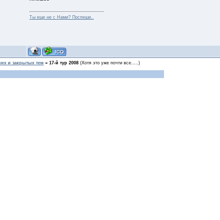
Ты еще не с Нами? Поспеши..
их и закрытых тем
»
17-й тур 2008
(Хотя это уже почти все.....)