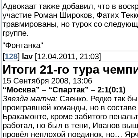
Адвокаат также добавил, что в воск
участие Роман Широков, Фатих Текк
травмированы, но турок со следующ
группе.
"Фонтанка"
[
128
]
lav
[12.04.2011, 21:03]
Итоги 21-го тура чемп
15 Сентября 2008, 13:06
“Москва” – “Спартак” – 2:1(0:1)
Звезда матча:
Саенко. Редко так бы
проигравшей команды, но в составе 
Бракамонте, кроме забитого пенальт
работал, но был в тени, Иванов выш
провёл неплохой поединок, но… Ярч