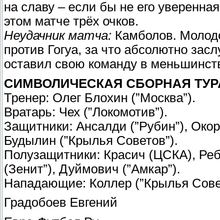
на славу – если бы не его уверенна
этом матче трёх очков.
Неудачник матча:
Камболов. Молодо
против Гогуа, за что абсолютно зас
оставил свою команду в меньшинств
СИМВОЛИЧЕСКАЯ СБОРНАЯ ТУР
Тренер: Олег Блохин (”Москва”).
Вратарь: Чех (”Локомотив”).
Защитники: Ансалди (”Рубин”), Окор
Будылин (”Крылья Советов”).
Полузащитники: Красич (ЦСКА), Ребр
(Зенит”), Дуймович (”Амкар”).
Нападающие: Коллер (”Крылья Сове
Градобоев Евгений