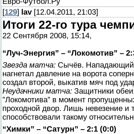
Евро-Футбол.Ру
[
129
]
lav
[12.04.2011, 21:03]
Итоги 22-го тура чемп
22 Сентября 2008, 15:14,
“Луч-Энергия” – “Локомотив” – 2:3
Звезда матча:
Сычёв. Нападающий ”
нагнетал давление на ворота соперни
создал второй, выкатив мяч под уда
Неудачники матча:
Защитники обеих
”Локомотива” в момент пропущенных
проходной двор. Лишь невезение и 
способствовали такому относительн
“Химки” – “Сатурн” – 2:1 (0:0)