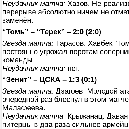
Неудачник матча:
Хазов. Не реализ
перерыве абсолютно ничем не отм
заменён.
“Томь” – “Терек” – 2:0 (2:0)
Звезда матча:
Тарасов. Хавбек ”Том
постоянно угрожал воротам соперник
команды.
Неудачник матча:
нет.
“Зенит” – ЦСКА – 1:3 (0:1)
Звезда матча:
Дзагоев. Молодой ат
очередной раз блеснул в этом матче
Малафеева.
Неудачник матча:
Крыжанац. Давая 
питерцы в два раза сильнее армейц