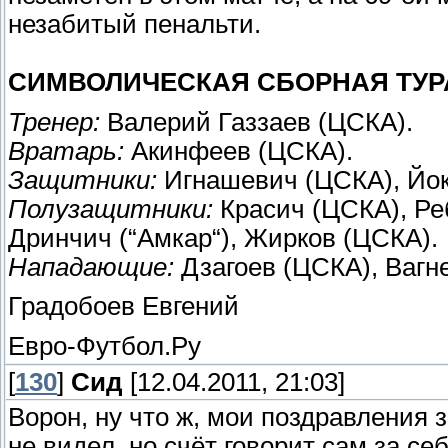
незабитый пенальти.
СИМВОЛИЧЕСКАЯ СБОРНАЯ ТУР
Тренер:
Валерий Газзаев (ЦСКА).
Вратарь:
Акинфеев (ЦСКА).
Защитники:
Игнашевич (ЦСКА), Йоки
Полузащитники:
Красич (ЦСКА), Реб
Дринчич (“Амкар“), Жирков (ЦСКА).
Нападающие:
Дзагоев (ЦСКА), Вагн
Градобоев Евгений
Евро-Футбол.Ру
[
130
]
Сид
[12.04.2011, 21:03]
Ворон, ну что ж, мои поздравления
не видел, но счёт говорит сам за себ