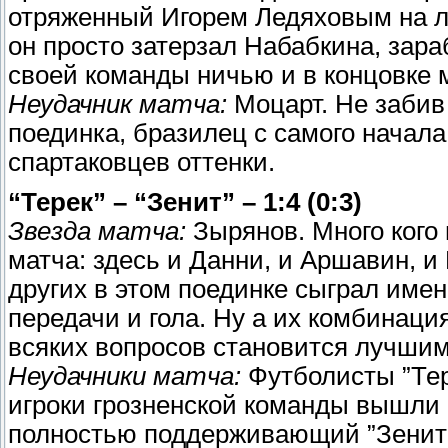
отряженный Игорем Ледяховым на л
он просто затерзал Набабкина, зар
своей команды ничью и в концовке м
Неудачник матча:
Моцарт. Не забив
поединка, бразилец с самого начал
спартаковцев оттенки.
“Терек” – “Зенит” – 1:4 (0:3)
Звезда матча:
Зырянов. Много кого 
матча: здесь и Данни, и Аршавин, и 
других в этом поединке сыграл имен
передачи и гола. Ну а их комбинаци
всяких вопросов становится лучшим
Неудачники матча:
Футболисты ”Тер
игроки грозненской команды вышли 
полностью поддерживающий ”Зенит”.