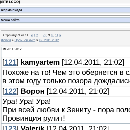
[
SITE LOGO
]
Форма входа
Меню сайта
Страница
9
из
11
«
1
2
…
7
8
9
10
11
»
Форум
»
Премьер-лига
»
ПЛ 2011-2012
ПЛ 2011-2012
[
121
]
kamyartem
[12.04.2011, 21:02]
Похоже на то! Чем это обернется в
в этом году только позора дождалис
[
122
]
Ворон
[12.04.2011, 21:02]
Ура! Ура! Ура!
При всей любви к Зениту - пора пол
Провинция рулит!
[
123
]
Valerik
[12.04.2011, 21:02]