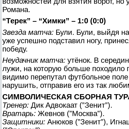
возможностей для взятия ворот, но 
Романа.
“Терек” – “Химки” – 1:0 (0:0)
Звезда матча:
Були. Були, выйдя на
уже успешно подставил ногу, прин
победу.
Неудачник матча:
утёнок. В середин
лужи, на которую больше походило п
видимо перепутал футбольное поле
нарушить, отправив его из так люби
СИМВОЛИЧЕСКАЯ СБОРНАЯ ТУР
Тренер:
Дик Адвокаат (”Зенит”).
Вратарь:
Жевнов (”Москва”).
Защитники:
Анюков (”Зенит”), Игна