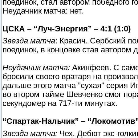
поединок, стал автором победного г
Неудачник матча: нет.
ЦСКА – “Луч-Энергия” – 4:1 (1:0)
Звезда матча
: Красич. Сербский п
поединок, в концовке став автором 
Неудачник матча:
Акинфеев. С само
бросили своего вратаря на произвол
дальше этого матча ”сухая” серия Иг
во втором тайме Шевченко смог пор
секундомер на 717-ти минутах.
“Спартак-Нальчик” – “Локомотив” –
Звезда матча:
Чех. Дебют экс-голки