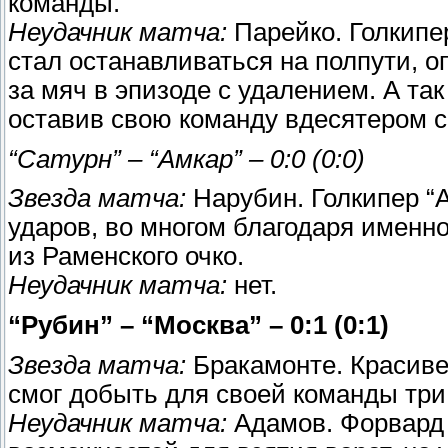
команды.
Неудачник матча:
Парейко. Голкипер
стал останавливаться на полпути, о
за мяч в эпизоде с удалением. А так
оставив свою команду вдесятером 
“Сатурн” – “Амкар” – 0:0 (0:0)
Звезда матча:
Нарубин. Голкипер “
ударов, во многом благодаря именно
из Раменского очко.
Неудачник матча:
нет.
“Рубин” – “Москва” – 0:1 (0:1)
Звезда матча:
Бракамонте. Красиве
смог добыть для своей команды три
Неудачник матча:
Адамов. Форвард 