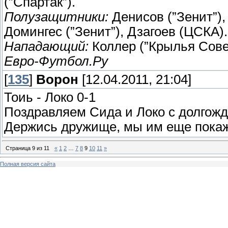
(”Спартак”).
Полузащитники:
Денисов (”Зенит”),
Домингес (”Зенит”), Дзагоев (ЦСКА).
Нападающий:
Коллер (”Крылья Сове
Евро-Футбол.Ру
[
135
]
Ворон
[12.04.2011, 21:04]
Тоиь - Локо 0-1
Поздравляем Сида и Локо с долгожд
Держись дружище, мы им еще покаж
Страница
9
из
11
«
1
2
…
7
8
9
10
11
»
Полная версия сайта