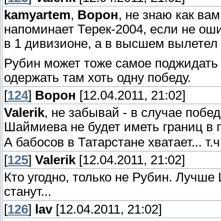
kamyartem
,
Ворон
, не знаю как вам
напоминает Терек-2004, если не оши
в 1 дивизионе, а в высшем вылетел 
Рубин может тоже самое поджидать 
одержать там хоть одну победу.
[
124
]
Ворон
[12.04.2011, 21:02]
Valerik
, не забывай - в случае побе
Шаймиева не будет иметь границ в 
А бабосов в Татарстане хватает... т
[
125
]
Valerik
[12.04.2011, 21:02]
Кто угодно, только не Рубин. Лучш
станут...
[
126
]
lav
[12.04.2011, 21:02]