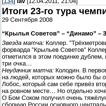
[
134
]
lav
[12.04.2011, 21:04]
Итоги 23-го тура чемп
29 Сентября 2008
“Крылья Советов” – “Динамо” – 3:
Звезда матча:
Коллер. ”Трёхметровы
форварда ”Крыльев Советов” Колле
отметился в этом поединке дублем,
три очка…
Неудачник матча:
Колодин. В первом
на людей, которых можно было бы от
Лобос, который сам себе привёз вто
на ровном месте… Но отдельно хоче
О Бом Соком получил очень тяжёлу
сборную России основного централь