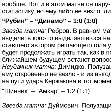
вообще. Вот и в этом матче он пару
статистику, но ему либо не везло, л
“Рубин” – “Динамо” – 1:0 (1:0)
Звезда матча:
Ребров. В равном ма
выделить кого-то выделявшегося на
ставшего автором решающего гола уж
будет продолжать играть так, как в 
ближайшем будущем встанет вопрос
Неудачник матча:
Димидко. Полузащ
ему откровенно не везло - и из выг
на пути удара Кержакова в тот момен
“Шинник” – “Амкар” – 1:2 (1:1)
Звезда матча:
Дуймович. Полузащит