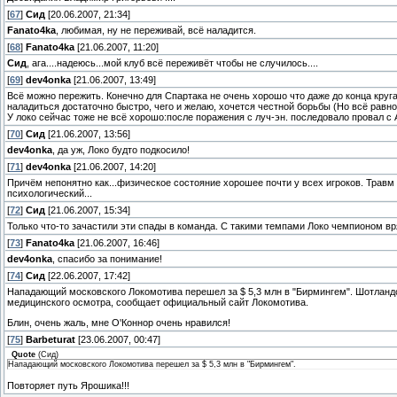
[
67
]
Сид
[20.06.2007, 21:34]
Fanato4ka
, любимая, ну не переживай, всё наладится.
[
68
]
Fanato4ka
[21.06.2007, 11:20]
Сид
, ага....надеюсь...мой клуб всё переживёт чтобы не случилось....
[
69
]
dev4onka
[21.06.2007, 13:49]
Всё можно пережить. Конечно для Спартака не очень хорошо что даже до конца круга
наладиться достаточно быстро, чего и желаю, хочется честной борьбы (Но всё равно
У локо сейчас тоже не всё хорошо:после поражения с луч-эн. последовало провал с
[
70
]
Сид
[21.06.2007, 13:56]
dev4onka
, да уж, Локо будто подкосило!
[
71
]
dev4onka
[21.06.2007, 14:20]
Причём непонятно как...физическое состояние хорошее почти у всех игроков. Травм н
психологический...
[
72
]
Сид
[21.06.2007, 15:34]
Только что-то зачастили эти спады в команда. С такими темпами Локо чемпионом вря
[
73
]
Fanato4ka
[21.06.2007, 16:46]
dev4onka
, спасибо за понимание!
[
74
]
Сид
[22.06.2007, 17:42]
Нападающий московского Локомотива перешел за $ 5,3 млн в "Бирмингем". Шотланд
медицинского осмотра, сообщает официальный сайт Локомотива.
Блин, очень жаль, мне О'Коннор очень нравился!
[
75
]
Barbeturat
[23.06.2007, 00:47]
Quote
(
Сид
)
Нападающий московского Локомотива перешел за $ 5,3 млн в "Бирмингем".
Повторяет путь Ярошика!!!