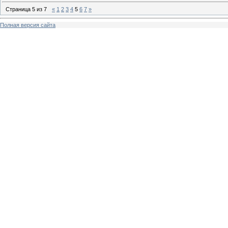
Страница
5
из
7
«
1
2
3
4
5
6
7
»
Полная версия сайта