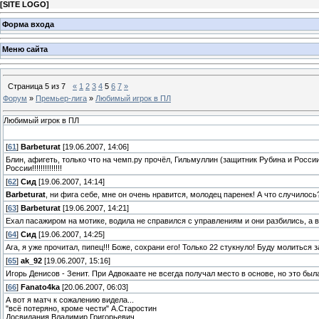
[
SITE LOGO
]
Форма входа
Меню сайта
Страница
5
из
7
«
1
2
3
4
5
6
7
»
Форум
»
Премьер-лига
»
Любимый игрок в ПЛ
Любимый игрок в ПЛ
[
61
]
Barbeturat
[19.06.2007, 14:06]
Блин, афигеть, только что на чемп.ру прочёл, Гильмуллин (защитник Рубина и Росси
России!!!!!!!!!!!!!!
[
62
]
Сид
[19.06.2007, 14:14]
Barbeturat
, ни фига себе, мне он очень нравится, молодец паренек! А что случилось
[
63
]
Barbeturat
[19.06.2007, 14:21]
Ехал пасажиром на мотике, водила не справился с управлениям и они разбились, а в
[
64
]
Сид
[19.06.2007, 14:25]
Ага, я уже прочитал, пипец!!! Боже, сохрани его! Только 22 стукнуло! Буду молиться з
[
65
]
ak_92
[19.06.2007, 15:16]
Игорь Денисов - Зенит. При Адвокаате не всегда получал место в основе, но это был
[
66
]
Fanato4ka
[20.06.2007, 06:03]
А вот я матч к сожалению видела...
"всё потеряно, кроме чести" А.Старостин
Досвидания Владимир Григорьевич...