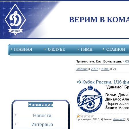
ВЕРИМ В КОМ
ГЛАВНАЯ
О КЛУБЕ
ГИМН
СТАДИОН
Приветствую Вас
,
Болельщик
·
RS
Главная
»
2007
»
Июнь
»
27
Кубок России. 1/16 ф
"Динамо" Бря
Голы:
Доминг
Динамо:
Алек
(Черниговский
Навигация
Зенит:
Малафе
Новости
Просмотров:
1067
|
Добавил:
dinamo32
|
Д
Интервью