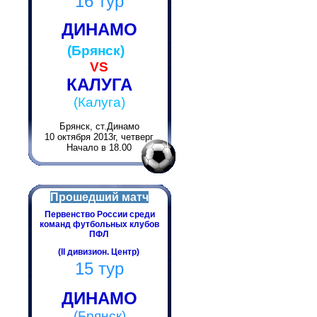
16 тур
ДИНАМО
(Брянск)
VS
КАЛУГА
(Калуга)
Брянск, ст.Динамо
10 октября 2013г, четверг
Начало в 18.00
Прошедший матч
Первенство России среди
команд футбольных клубов
ПФЛ
(II дивизион. Центр)
15 тур
ДИНАМО
(Брянск)