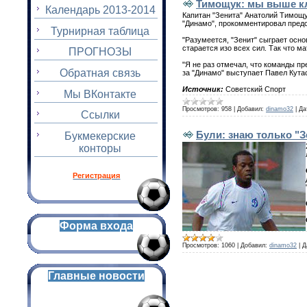
Тимощук: мы выше кл
Календарь 2013-2014
Капитан "Зенита" Анатолий Тимощу
"Динамо", прокомментировал предс
Турнирная таблица
"Разумеется, "Зенит" сыграет осн
старается изо всех сил. Так что м
ПРОГНОЗЫ
"Я не раз отмечал, что команды пр
Обратная связь
за "Динамо" выступает Павел Кута
Источник:
Советский Спорт
Мы ВКонтакте
Просмотров:
958
|
Добавил:
dinamo32
|
Да
Ссылки
Були: знаю только "З
Букмекерские
конторы
Регистрация
Форма входа
Просмотров:
1060
|
Добавил:
dinamo32
|
Д
Главные новости