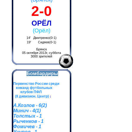
2-0
ОРЁЛ
(Орёл)
14' Дмитренко(0-1)
19' Сидяев(0-1)
Брянск
05 октября 2013г, суббота
3000 зрителей
Бомбардиры
Первенство России среди
команд футбольных
клубов ПФЛ
(II дивизион. Центр)
:
А.Козлов - 6(2)
Минич - 4(1)
Толстых - 1
Рыченков - 1
Фомичев - 1
Учуров - 1