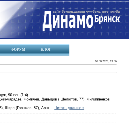
ФОРУМ
БЛОГ
06.08.2026, 13:56
ук, 90-пен (1:4).
 Джинчарадзе, Фомичев, Давыдов ( Шелютов, 77), Филиппенков
), Ширл (Горшков, 87), Арш
...
Читать дальше »