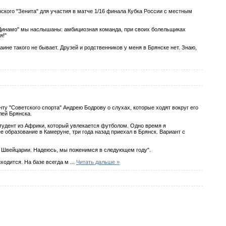
ского "Зенита" для участия в матче 1/16 финала Кубка России с местным
 "Динамо" мы наслышаны: амбициозная команда, при своих болельщиках
я!"
ине такого не бывает. Друзей и родственников у меня в Брянске нет. Знаю,
у "Советского спорта" Андрею Бодрову о слухах, которые ходят вокруг его
лей Брянска.
 студент из Африки, который увлекается футболом. Одно время я
образование в Камеруне, три года назад приехал в Брянск. Вариант с
 в Швейцарии. Надеюсь, мы поженимся в следующем году".
риходится. На базе всегда м
...
Читать дальше »