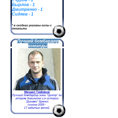
Бырлов - 1
Дмитренко - 1
Сидяев - 1
* в скобках указаны голы с
пенальти
Лучший бомбардир
команды
Михаил Тюфяков
Лучший бомбардир зоны "Центр" во
втором дивизионе и в истории
"Динамо" Брянск
сезона-2009 -
17 забитых мячей.