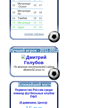
Металлург
12
15
17
-Оскол
Металлург
13
15
16
Лп.
Тамбов
14
15
12
15
Металлург
14
12
16
Орёл
15
10
полная таблица
Лучший игрок - 2011-2012
Дмитрий
Голубов
По мнению посетителей сайта
dinamo32.ucoz.ru
Ближайший матч
Первенство России среди
команд футбольных клубов
ПФЛ
(II дивизион. Центр)