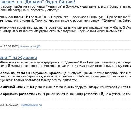
ассом, но "Динамо" будет биться!
к после прибытия в гостиницу "Чернигов" в Брянске, куда прилетели футболисты питер
тоящий поединок "Советскому спорту".
овным составом. Нет только Паши Погребняка, – рассказал Тимощук. – Про брянское
атч предстоит сложный. Понятно, что мы выше классом, но, говорят, "Динамо" так бьётс
емьер-лиги порой выставляют вторые составы, – отметил полузащитник. – Жаль. В Укра
с, который был капитаном украинской "молодёжки". Здесь с ним и познакомимся".
та:
27.06.2007
|
Комментарии (0)
енит" из Жуковки
26-летний камерунский форвард брянского "Динамо" Жан Були рассказал корреспондент
личной жизни, голе в ворота "Москвы", о "Зените" из Жуковки и отношении к нему жите
О том, женат ли он на русской красавице
: "Чепуха! Про меня тоже говорили, что я
действительно выбирал между наукой и футболом. Выбрал последнее. Получив высшее 
"Динамо" возник благодаря моему агенту-прибалту".
О личной жизни
: "Нет у меня жены! У меня есть подруга-камерунка, которая учится
О брянских развлечениях
: "Брянск, конечно, не центр развлечений, но скучать не п
ата:
27.06.2007
|
Комментарии (0)