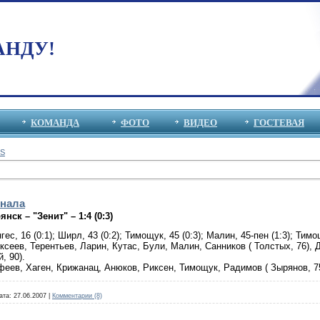
АНДУ!
КОМАНДА
ФОТО
ВИДЕО
ГОСТЕВАЯ
S
инала
нск – "Зенит" – 1:4 (0:3)
ес, 16 (0:1); Ширл, 43 (0:2); Тимощук, 45 (0:3); Малин, 45-пен (1:3); Тимощ
сеев, Терентьев, Ларин, Кутас, Були, Малин, Санников ( Толстых, 76),
, 90).
ев, Хаген, Крижанац, Анюков, Риксен, Тимощук, Радимов ( Зырянов, 75
ата:
27.06.2007
|
Комментарии (8)