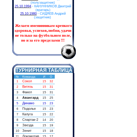
(полузащитник)
25.10.1994
- КАНУННИКОВ Дмитрий
(вратарь)
25.10.1980
- СИДЯЕВ Андрей
(защитник)
Желаем именинникам
крепкого
здоровья, успехов,любви, удачи
не только на футбольном поле,
но и за его пределами !!!
ТУРНИРНАЯ ТАБЛИЦА
№
Команда
И
О
Сокол
1
15
32
Витязь
2
15
31
Факел
3
15
31
Авангард
4
15
25
Динамо
5
15
23
Подолье
6
15
23
Калуга
7
15
22
Спартак-2
8
14
20
Звезда
9
15
19
Зенит
10
15
18
Локомотив
11
15
17